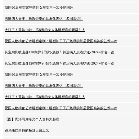
我国80后雕塑家凭薄纱女雕塑再一次冷艳国际
石雕四大天王：释教崇奉的具象化表达（多图赏识）
太狂了！重达14吨、高8米的女人体雕塑真的很吸引人
爱国人物抽象艺术雕塑定制：雕塑加工工厂雕琢的彰显爱国精神的艺术丰碑
从宝鸡到岐山县120救护车预约-急救车转运病人患者护送-2024+排名一览
从宝鸡到岐山县120救护车预约-急救车转运病人患者护送-2024+排名一览
我国80后雕塑家凭薄纱女雕塑再一次冷艳国际
石雕四大天王：释教崇奉的具象化表达（多图赏识）
太狂了！重达14吨、高8米的女人体雕塑真的很吸引人
爱国人物抽象艺术雕塑定制：雕塑加工工厂雕琢的彰显爱国精神的艺术丰碑
【图】周涛写真曝光个人资料大起底
遇见伟巴斯特的极致天窗工艺