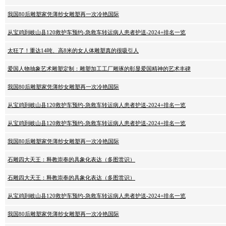
我国80后雕塑家凭薄纱女雕塑再一次冷艳国际
从宝鸡到岐山县120救护车预约-急救车转运病人患者护送-2024+排名一览
太狂了！重达14吨、高8米的女人体雕塑真的很吸引人
爱国人物抽象艺术雕塑定制：雕塑加工工厂雕琢的彰显爱国精神的艺术丰碑
我国80后雕塑家凭薄纱女雕塑再一次冷艳国际
从宝鸡到岐山县120救护车预约-急救车转运病人患者护送-2024+排名一览
从宝鸡到岐山县120救护车预约-急救车转运病人患者护送-2024+排名一览
我国80后雕塑家凭薄纱女雕塑再一次冷艳国际
石雕四大天王：释教崇奉的具象化表达（多图赏识）
石雕四大天王：释教崇奉的具象化表达（多图赏识）
从宝鸡到岐山县120救护车预约-急救车转运病人患者护送-2024+排名一览
我国80后雕塑家凭薄纱女雕塑再一次冷艳国际