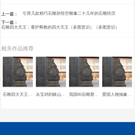
引荐几款精巧石雕孙悟空雕像二十几年的石雕经历
上一篇：
下一篇：
石雕四大天王：看护释教的四大天王（多图赏识）（多图赏识）
相关作品推荐
石雕四大天王：释教崇奉的具象化表达（多图赏识）
从宝鸡到岐山县120救护车预约-急救车转运病人患者护送-2024+排名一览
我国80后雕塑家凭薄纱女雕塑再一次冷艳国际
爱国人物抽象艺术雕塑定制：雕塑加工工厂雕琢的彰显爱国精神的艺术丰碑